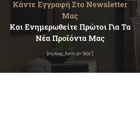
Κάντε Εγγραφή Στο Newsletter
Μας
Και Ενημερωθείτε Πρώτοι Για Τα
Νέα Προϊόντα Μας
[mc4wp_form id=”806″]