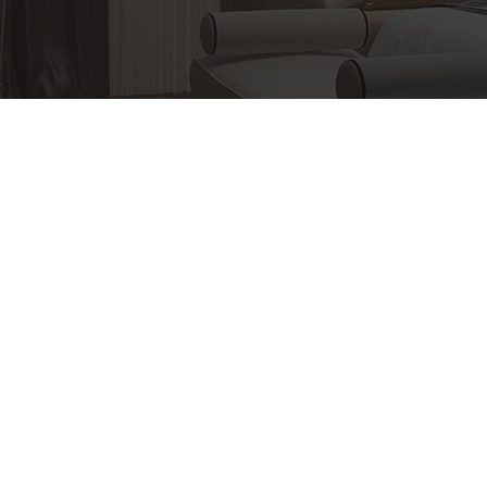
Πληροφορίες
Αγωνιστών Στρατοπέδου Χαϊδαρίου 122,
Χαϊδαρι (έναντι Κολυμβητηρίου), Ελλάδα
21 0582 0661
tampas@hotmail.gr