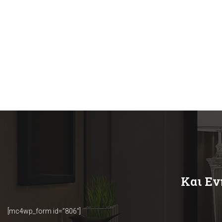
READ MORE
Και Εν
[mc4wp_form id=”806″]