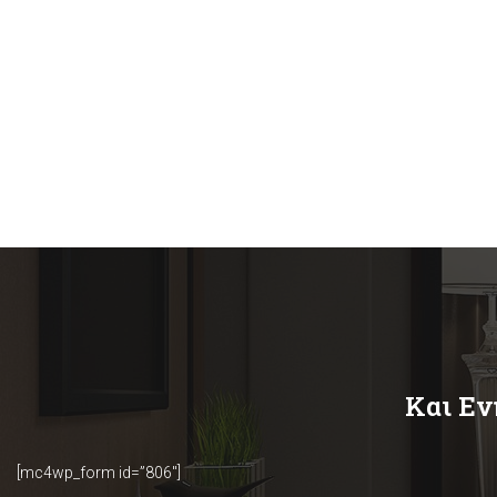
READ MORE
Και Εν
[mc4wp_form id=”806″]