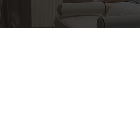
Πληροφορίες
Αγωνιστών Στρατοπέδου Χαϊδαρίου 122,
Χαϊδαρι (έναντι Κολυμβητηρίου), Ελλάδα
21 0582 0661
tampas@hotmail.gr