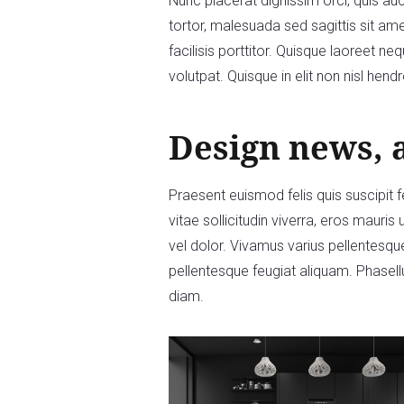
Nunc placerat dignissim orci, quis auc
tortor, malesuada sed sagittis sit am
facilisis porttitor. Quisque laoreet ne
volutpat. Quisque in elit non nisl hendre
Design news, 
Praesent euismod felis quis suscipit
vitae sollicitudin viverra, eros mauris 
vel dolor. Vivamus varius pellentesqu
pellentesque feugiat aliquam. Phasellus
diam.