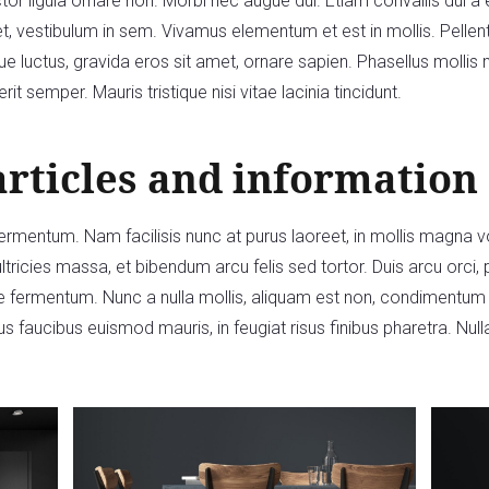
tor ligula ornare non. Morbi nec augue dui. Etiam convallis dui a e
et, vestibulum in sem. Vivamus elementum et est in mollis. Pelle
que luctus, gravida eros sit amet, ornare sapien. Phasellus mollis 
rit semper. Mauris tristique nisi vitae lacinia tincidunt.
articles and information
 fermentum. Nam facilisis nunc at purus laoreet, in mollis magn
ultricies massa, et bibendum arcu felis sed tortor. Duis arcu orci, p
e fermentum. Nunc a nulla mollis, aliquam est non, condimentum n
 faucibus euismod mauris, in feugiat risus finibus pharetra. Nulla 