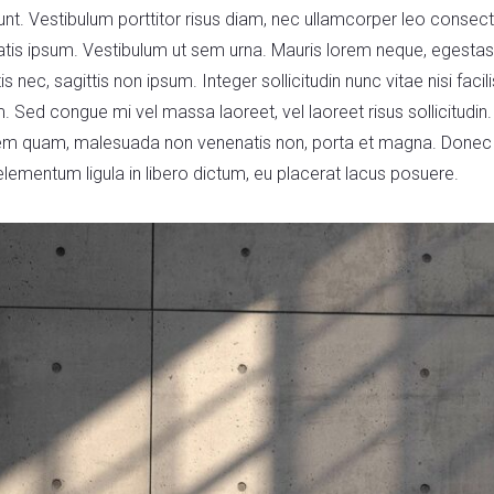
unt. Vestibulum porttitor risus diam, nec ullamcorper leo consecte
atis ipsum. Vestibulum ut sem urna. Mauris lorem neque, egestas 
s nec, sagittis non ipsum. Integer sollicitudin nunc vitae nisi facil
Sed congue mi vel massa laoreet, vel laoreet risus sollicitudin. 
em quam, malesuada non venenatis non, porta et magna. Donec ne
ementum ligula in libero dictum, eu placerat lacus posuere.