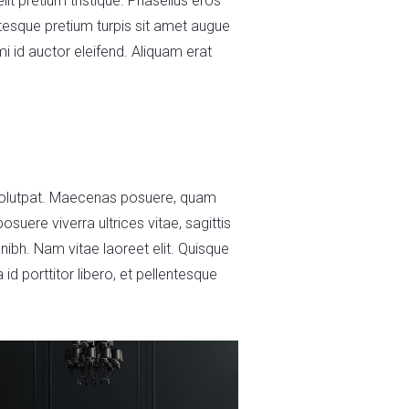
lit pretium tristique. Phasellus eros
ntesque pretium turpis sit amet augue
mi id auctor eleifend. Aliquam erat
a volutpat. Maecenas posuere, quam
osuere viverra ultrices vitae, sagittis
ibh. Nam vitae laoreet elit. Quisque
id porttitor libero, et pellentesque