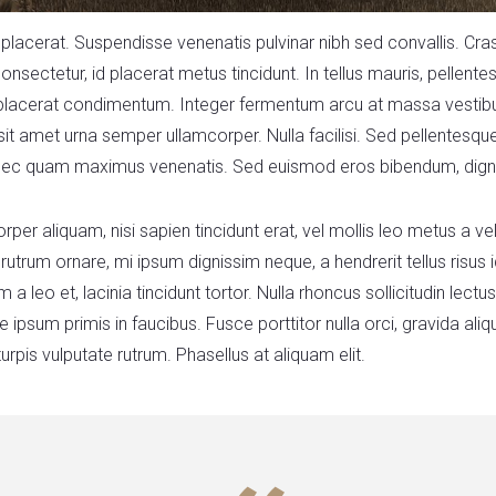
um placerat. Suspendisse venenatis pulvinar nibh sed convallis. 
s consectetur, id placerat metus tincidunt. In tellus mauris, pellen
d placerat condimentum. Integer fermentum arcu at massa vestib
 sit amet urna semper ullamcorper. Nulla facilisi. Sed pellentesq
l nec quam maximus venenatis. Sed euismod eros bibendum, digniss
rper aliquam, nisi sapien tincidunt erat, vel mollis leo metus a ve
 rutrum ornare, mi ipsum dignissim neque, a hendrerit tellus risus 
 leo et, lacinia tincidunt tortor. Nulla rhoncus sollicitudin lectus
psum primis in faucibus. Fusce porttitor nulla orci, gravida aliq
urpis vulputate rutrum. Phasellus at aliquam elit.