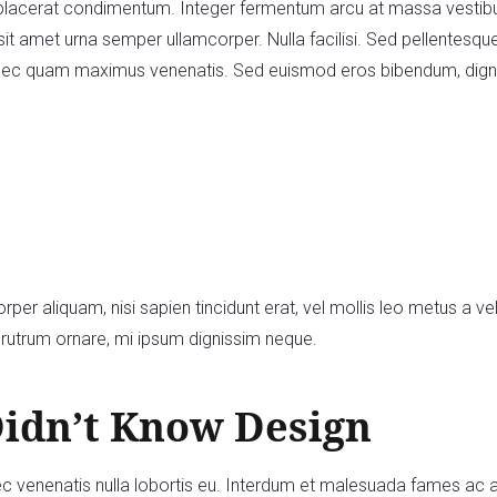
d placerat condimentum. Integer fermentum arcu at massa vestib
 sit amet urna semper ullamcorper. Nulla facilisi. Sed pellentesq
l nec quam maximus venenatis. Sed euismod eros bibendum, digniss
rper aliquam, nisi sapien tincidunt erat, vel mollis leo metus a ve
n rutrum ornare, mi ipsum dignissim neque.
Didn’t Know Design
ec venenatis nulla lobortis eu. Interdum et malesuada fames ac a