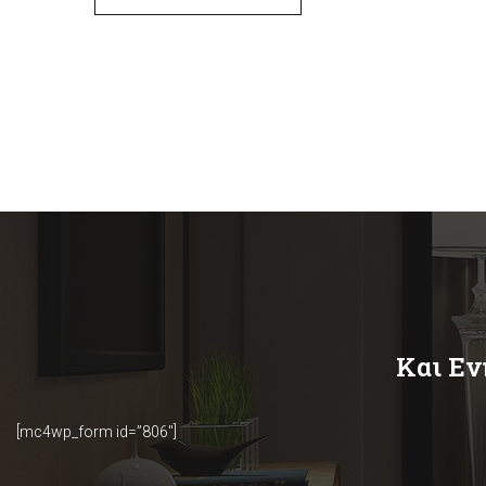
Και Εν
[mc4wp_form id=”806″]