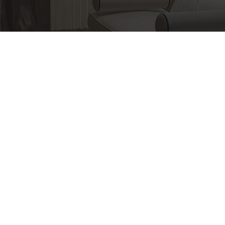
Πληροφορίες
Αγωνιστών Στρατοπέδου Χαϊδαρίου 122,
Χαϊδαρι (έναντι Κολυμβητηρίου), Ελλάδα
21 0582 0661
tampas@hotmail.gr