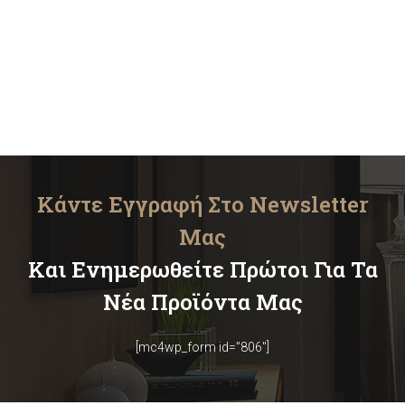
Κάντε Εγγραφή Στο Newsletter
Μας
Και Ενημερωθείτε Πρώτοι Για Τα
Νέα Προϊόντα Μας
[mc4wp_form id=”806″]